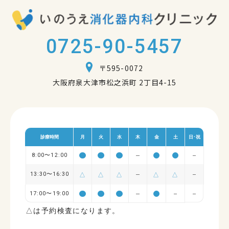
0725-90-5457
〒595-0072
大阪府泉大津市松之浜町 2丁目4-15
診療時間
月
火
水
木
金
土
日･祝
8:00〜12:00
13:30〜16:30
△
△
△
△
△
17:00〜19:00
△は予約検査になります。