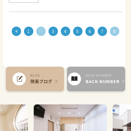
1
…
3
4
5
6
7
8
BLOG
BACK NUMBER
院長ブログ
BACK NUMBER
Previous
Nex