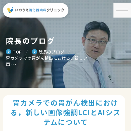
院長のブログ
╱
╱
TOP
院長のブログ
胃カメラでの胃がん検出における，新しい
画･･･
胃カメラでの胃がん検出におけ
る，新しい画像強調LCIとAIシス
テムについて