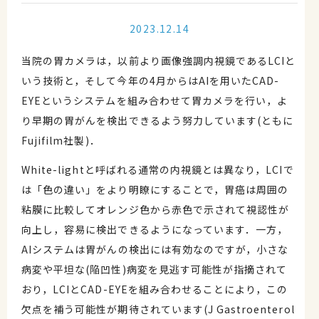
2023.12.14
当院の胃カメラは，以前より画像強調内視鏡であるLCIと
いう技術と，そして今年の4月からはAIを用いたCAD-
EYEというシステムを組み合わせて胃カメラを行い，よ
り早期の胃がんを検出できるよう努力しています(ともに
Fujifilm社製)．
White-lightと呼ばれる通常の内視鏡とは異なり，LCIで
は「色の違い」をより明瞭にすることで，胃癌は周囲の
粘膜に比較してオレンジ色から赤色で示されて視認性が
向上し，容易に検出できるようになっています．一方，
AIシステムは胃がんの検出には有効なのですが，小さな
病変や平坦な(陥凹性)病変を見逃す可能性が指摘されて
おり，LCIとCAD-EYEを組み合わせることにより，この
欠点を補う可能性が期待されています(J Gastroenterol