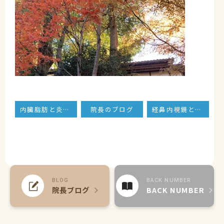
内臓脂肪と炎症性腸疾患の治療効果
院長のブログ
経鼻内視鏡と画像強調とAIと．
BLOG
BACK NUMBER
院長ブログ
BACK NUMBER