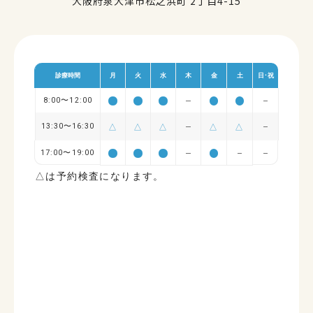
大阪府泉大津市松之浜町 2丁目4-15
診療時間
月
火
水
木
金
土
日･祝
8:00〜12:00
13:30〜16:30
△
△
△
△
△
17:00〜19:00
△は予約検査になります。